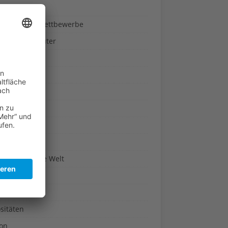
ndheit
nnspiele & Wettbewerbe
rze und Kräuter
britannien
wasser
n-Reich
en
n
erte & Co.
arisch um die Welt
r
t
sitäten
kon