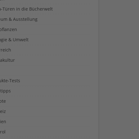
a-Türen in die Bücherwelt
um & Ausstellung
pflanzen
ogie & Umwelt
rreich
akultur
ukte-Tests
tipps
pte
eiz
ien
rol