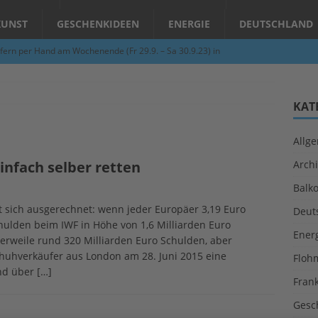
KUNST
GESCHENKIDEEN
ENERGIE
DEUTSCHLAND
fern per Hand am Wochenende (Fr 29.9. – Sa 30.9.23) in
N
Abend – Schnupperkurse an der Töpferscheibe in Schifferstadt
KAT
Allg
ie gelingt eine zukunftsfähige Landwirtschaft?
ALLGEMEIN
infach selber retten
Archi
per Hand am Abend in Limburgerhof
ALLGEMEIN
Balk
für Erdbebenhilfe in Syrien und der Türkei
ALLGEMEIN
t sich ausgerechnet: wenn jeder Europäer 3,19 Euro
Deut
 (Herbstgrasmilben, Erntemilben) sind unterwegs: Das große
ulden beim IWF in Höhe von 1,6 Milliarden Euro
Ener
lerweile rund 320 Milliarden Euro Schulden, aber
GESUNDHEIT
chuhverkäufer aus London am 28. Juni 2015 eine
Floh
nd über
[…]
Fran
Gesc