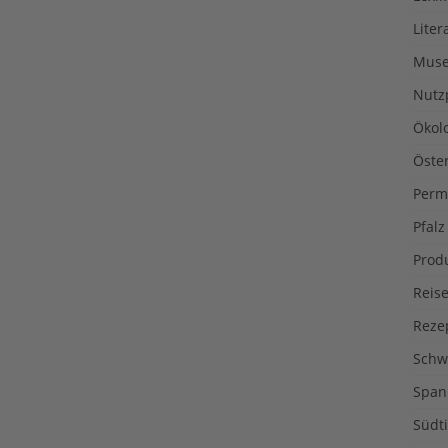
Liter
Muse
Nutz
Ökol
Öste
Perm
Pfalz
Prod
Reise
Reze
Schw
Span
Südti