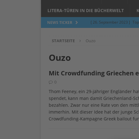
LITERA-TÜREN IN DIE BÜCHERWELT
[ 26. September 2023 ]
Töp
NEWS TICKER
Limburgerhof
ALLGEMEI
STARTSEITE
Ouzo
[ 5. Juni 2023 ]
Töpfern am 
ALLGEMEIN
Ouzo
[ 24. März 2023 ]
Umfage: W
Mit Crowdfunding Griechen e
[ 24. März 2023 ]
Töpfern 
0
[ 6. Februar 2023 ]
Spenden 
Thom Feeney, ein 29-jähriger Engländer ha
[ 12. Juni 2014 ]
Grasmilben
spendet, kann man damit Griechenland-Sch
bezahlen. Zwar nur eine Rate von den mitt
Jucken auf acht Beinen…
immerhin. Mit dieser Idee hat der junge S
Crowdfunding-Kampagne Greek bailout fu