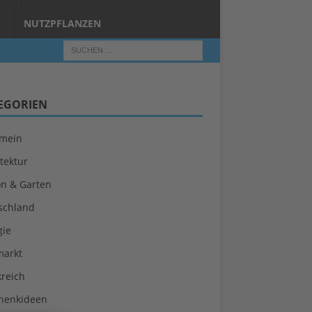
NUTZPFLANZEN
EGORIEN
emein
tektur
on & Garten
schland
gie
markt
kreich
henkideen