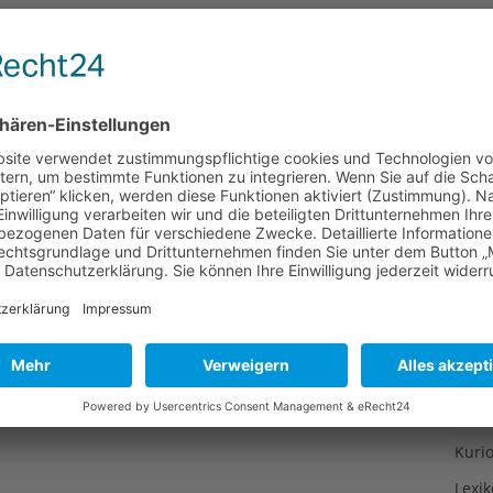
Gesu
Gewi
Gewü
Groß
Hoch
Idee
Itali
Japa
Konz
Kulin
Kultu
Kuns
Kurio
Lexi