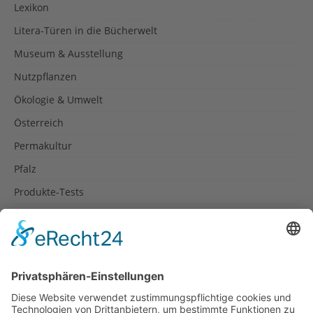
Lexikon
Litera-Türen in die Bücherwelt
Museum & Ausstellung
Nutzpflanzen
Ökologie & Umwelt
Österreich
Permakultur
Pfalz
Produkte-Tests
Reisetipps
Rezepte
Schweiz
Spanien
Südtirol