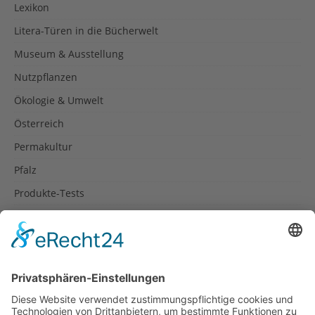
Lexikon
Litera-Türen in die Bücherwelt
Museum & Ausstellung
Nutzpflanzen
Ökologie & Umwelt
Österreich
Permakultur
Pfalz
Produkte-Tests
Reisetipps
Rezepte
Schweiz
Spanien
Südtirol