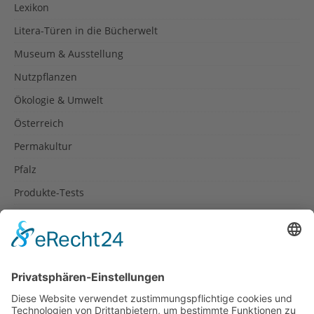
Lexikon
Litera-Türen in die Bücherwelt
Museum & Ausstellung
Nutzpflanzen
Ökologie & Umwelt
Österreich
Permakultur
Pfalz
Produkte-Tests
Reisetipps
Rezepte
Schweiz
Spanien
Südtirol