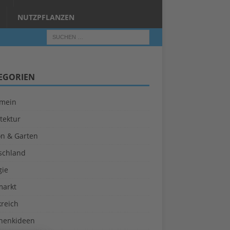
NUTZPFLANZEN
EGORIEN
emein
tektur
on & Garten
schland
gie
markt
kreich
henkideen