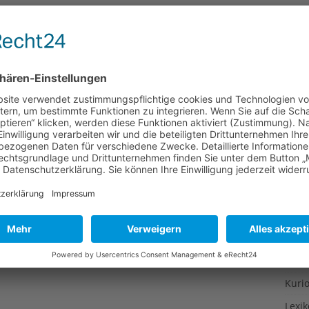
Gesu
Gewi
Gewü
Groß
Hoch
Idee
Itali
Japa
Konz
Kulin
Kultu
Kuns
Kurio
Lexi