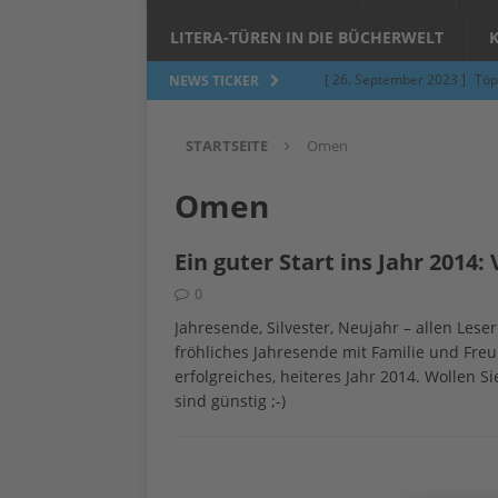
LITERA-TÜREN IN DIE BÜCHERWELT
[ 26. September 2023 ]
Töp
NEWS TICKER
Limburgerhof
ALLGEMEI
STARTSEITE
Omen
[ 5. Juni 2023 ]
Töpfern am 
ALLGEMEIN
Omen
[ 24. März 2023 ]
Umfage: W
Ein guter Start ins Jahr 2014
[ 24. März 2023 ]
Töpfern 
0
[ 6. Februar 2023 ]
Spenden 
Jahresende, Silvester, Neujahr – allen Les
[ 12. Juni 2014 ]
Grasmilben
fröhliches Jahresende mit Familie und Freu
erfolgreiches, heiteres Jahr 2014. Wollen 
Jucken auf acht Beinen…
sind günstig ;-)