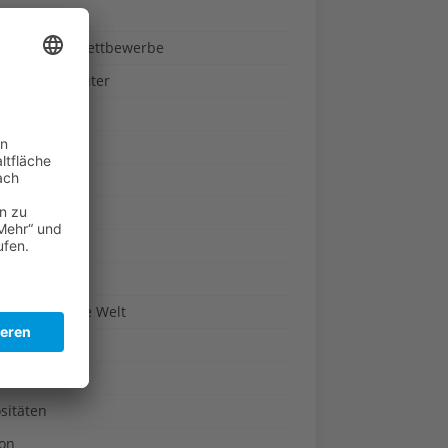
ndheit
nnspiele & Wettbewerbe
rze und Kräuter
britannien
wasser
n-Reich
en
n
erte & Co.
arisch um die Welt
r
t
sitäten
kon