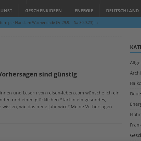
KUNST
GESCHENKIDEEN
ENERGIE
DEUTSCHLAND
fern per Hand am Wochenende (Fr 29.9. – Sa 30.9.23) in
N
Abend – Schnupperkurse an der Töpferscheibe in Schifferstadt
KAT
Allg
ie gelingt eine zukunftsfähige Landwirtschaft?
ALLGEMEIN
: Vorhersagen sind günstig
Archi
per Hand am Abend in Limburgerhof
ALLGEMEIN
Balk
für Erdbebenhilfe in Syrien und der Türkei
ALLGEMEIN
erinnen und Lesern von reisen-leben.com wünsche ich ein
Deut
 (Herbstgrasmilben, Erntemilben) sind unterwegs: Das große
nden und einen glücklichen Start in ein gesundes,
Ener
Sie wissen, wie das neue Jahr wird? Meine Vorhersagen
GESUNDHEIT
Floh
Fran
Gesc