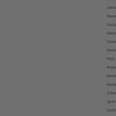
Liter
Muse
Nutz
Ökol
Öste
Perm
Pfalz
Prod
Reise
Reze
Schw
Span
Südti