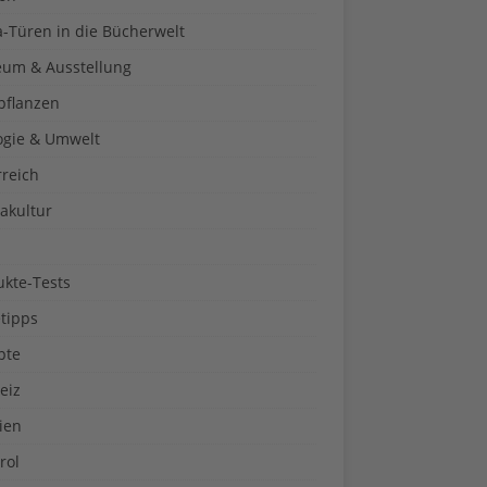
a-Türen in die Bücherwelt
um & Ausstellung
pflanzen
ogie & Umwelt
rreich
akultur
ukte-Tests
tipps
pte
eiz
ien
rol