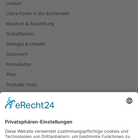
Lexikon
Litera-Türen in die Bücherwelt
Museum & Ausstellung
Nutzpflanzen
Ökologie & Umwelt
Österreich
Permakultur
Pfalz
Produkte-Tests
Reisetipps
Rezepte
Schweiz
Spanien
Südtirol