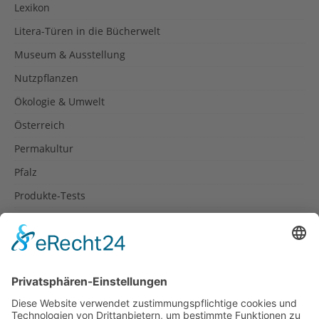
Lexikon
Litera-Türen in die Bücherwelt
Museum & Ausstellung
Nutzpflanzen
Ökologie & Umwelt
Österreich
Permakultur
Pfalz
Produkte-Tests
Reisetipps
Rezepte
Schweiz
Spanien
Südtirol