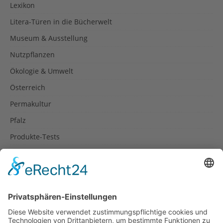
Lexikon
Litera-Türen in die Bücherwelt
Museum & Ausstellung
Nutzpflanzen
Ökologie & Umwelt
Österreich
Permakultur
Pfalz
Produkte-Tests
Reisetipps
Rezepte
Schweiz
Spanien
Südtirol