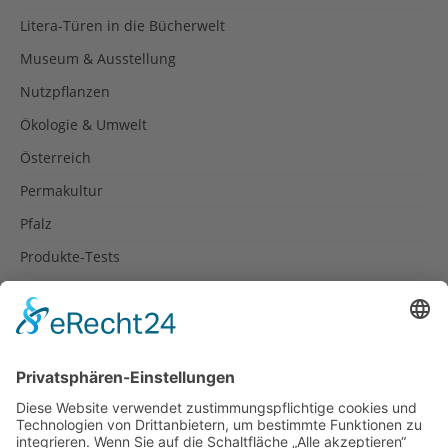
Litera-Türen in die Bücherwelt
Museum & Ausstellung
Nutzpflanzen
Ökologie & Umwelt
Österreich
Permakultur
Pfalz
Produkte-Tests
Reisetipps
Rezepte
Schweiz
Spanien
Südtirol