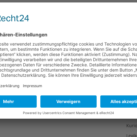
Gesu
Gewi
Gewü
Groß
Hoch
Idee
Itali
Japa
Konz
Kulin
Kultu
Kuns
Kurio
Lexi