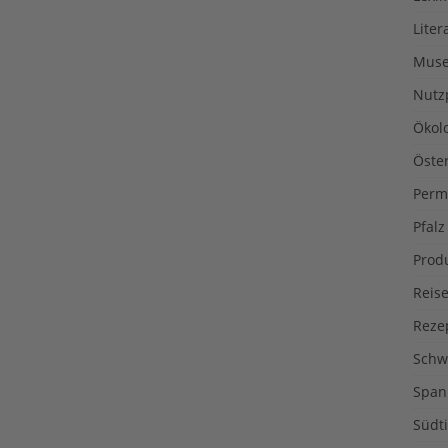
Liter
Muse
Nutz
Ökol
Öste
Perm
Pfalz
Prod
Reise
Reze
Schw
Span
Südti