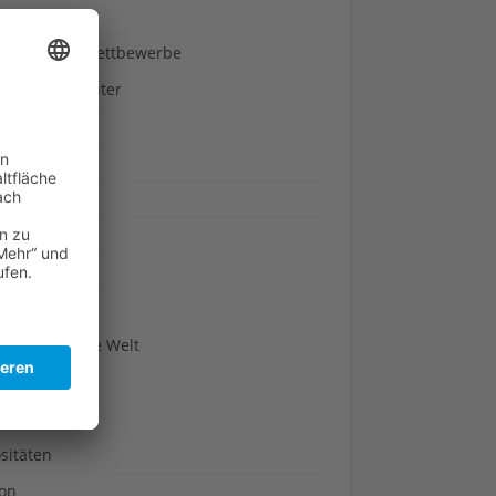
ndheit
nnspiele & Wettbewerbe
rze und Kräuter
britannien
wasser
n-Reich
en
n
erte & Co.
arisch um die Welt
r
t
sitäten
kon