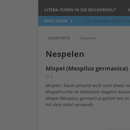
LITERA-TÜREN IN DIE BÜCHERWELT
[ 26. September 2023 ]
Töp
NEWS TICKER
Limburgerhof
ALLGEMEI
STARTSEITE
Nespelen
[ 5. Juni 2023 ]
Töpfern am 
ALLGEMEIN
Nespelen
[ 24. März 2023 ]
Umfage: W
Mispel (Mespilus germanica) 
[ 24. März 2023 ]
Töpfern 
0
[ 6. Februar 2023 ]
Spenden 
Mispeln: Kaum jemand weiß noch etwas mi
[ 12. Juni 2014 ]
Grasmilben
Mispelfrüchte im Mittelalter begehrt ware
Mispel (Mespilus germanica) gehört wie so
Jucken auf acht Beinen…
mit dem Apfel verwandt.