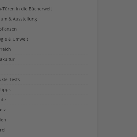
a-Türen in die Bücherwelt
um & Ausstellung
pflanzen
ogie & Umwelt
rreich
akultur
ukte-Tests
tipps
pte
eiz
ien
rol