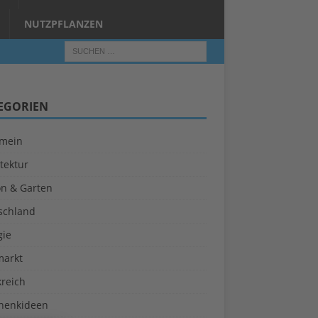
NUTZPFLANZEN
EGORIEN
emein
tektur
on & Garten
schland
gie
markt
kreich
henkideen