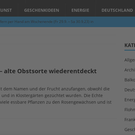
KUNST
GESCHENKIDEEN
ENERGIE
DEUTSCHLAND
fern per Hand am Wochenende (Fr 29.9. – Sa 30.9.23) in
N
Abend – Schnupperkurse an der Töpferscheibe in Schifferstadt
KAT
Allg
ie gelingt eine zukunftsfähige Landwirtschaft?
ALLGEMEIN
– alte Obstsorte wiederentdeckt
Archi
per Hand am Abend in Limburgerhof
ALLGEMEIN
Balk
für Erdbebenhilfe in Syrien und der Türkei
ALLGEMEIN
t dem Namen und der Frucht anzufangen, obwohl die
Deut
 (Herbstgrasmilben, Erntemilben) sind unterwegs: Das große
n und in Klostergärten gezüchtet wurden. Die Echte
Ener
 viele essbare Pflanzen zu den Rosengewächsen und ist
GESUNDHEIT
Floh
Fran
Gesc