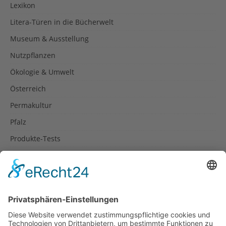
Lexikon
Litera-Türen in die Bücherwelt
Museum & Ausstellung
Nutzpflanzen
Ökologie & Umwelt
Österreich
Permakultur
Pfalz
Produkte-Tests
Reisetipps
Rezepte
Schweiz
Spanien
Südtirol