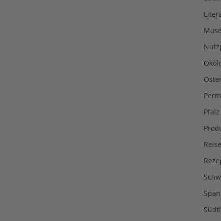
Liter
Muse
Nutz
Ökol
Öste
Perm
Pfalz
Prod
Reise
Reze
Schw
Span
Südti