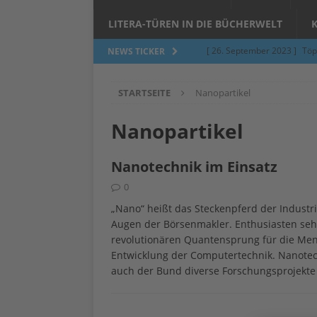
LITERA-TÜREN IN DIE BÜCHERWELT
[ 26. September 2023 ]
Töp
NEWS TICKER
Limburgerhof
ALLGEMEI
STARTSEITE
Nanopartikel
[ 5. Juni 2023 ]
Töpfern am 
ALLGEMEIN
Nanopartikel
[ 24. März 2023 ]
Umfage: W
Nanotechnik im Einsatz
[ 24. März 2023 ]
Töpfern 
0
[ 6. Februar 2023 ]
Spenden 
„Nano“ heißt das Steckenpferd der Industri
[ 12. Juni 2014 ]
Grasmilben
Augen der Börsenmakler. Enthusiasten seh
revolutionären Quantensprung für die Mens
Jucken auf acht Beinen…
Entwicklung der Computertechnik. Nanotechn
auch der Bund diverse Forschungsprojekte 