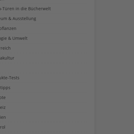
a-Türen in die Bücherwelt
um & Ausstellung
pflanzen
ogie & Umwelt
rreich
akultur
ukte-Tests
tipps
pte
eiz
ien
rol