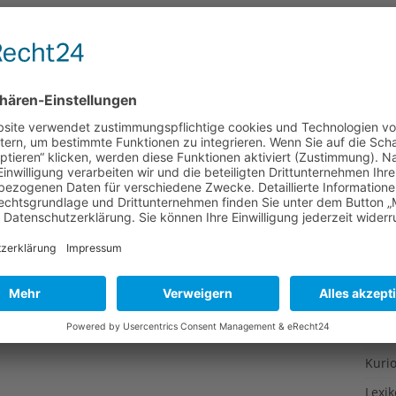
Gesu
Gewi
Gewü
Groß
Hoch
Idee
Itali
Japa
Konz
Kulin
Kultu
Kuns
Kurio
Lexi