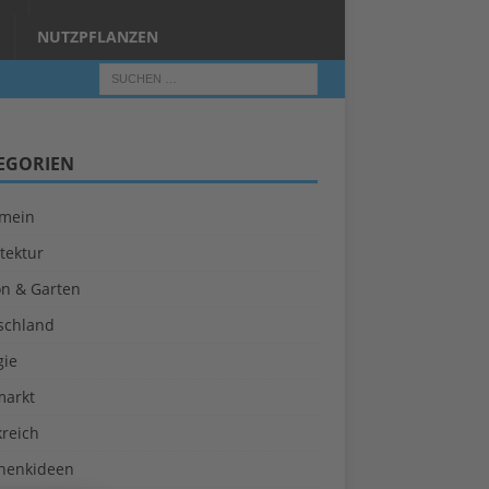
NUTZPFLANZEN
EGORIEN
emein
tektur
on & Garten
schland
gie
markt
kreich
henkideen