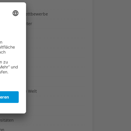
ndheit
nnspiele & Wettbewerbe
rze und Kräuter
britannien
wasser
n-Reich
en
n
erte & Co.
arisch um die Welt
r
t
sitäten
kon