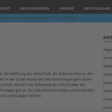
KUNST
GESCHENKIDEEN
ENERGIE
DEUTSCHLAND
fern per Hand am Wochenende (Fr 29.9. – Sa 30.9.23) in
N
Abend – Schnupperkurse an der Töpferscheibe in Schifferstadt
KAT
Allg
ie gelingt eine zukunftsfähige Landwirtschaft?
ALLGEMEIN
Archi
per Hand am Abend in Limburgerhof
ALLGEMEIN
Balk
für Erdbebenhilfe in Syrien und der Türkei
ALLGEMEIN
e, die Hoffnung der Wirtschaft, die Dollarzeichen in den
Deut
 (Herbstgrasmilben, Erntemilben) sind unterwegs: Das große
en in der Entwicklung der Nanotechnologie gern einen
Ener
chheit, ähnlich der Erfindung der Schrift oder der
GESUNDHEIT
ologie gilt als die Zukunftstechnologie, und so fördert
Floh
mit großzügigen Mitteln.
Fran
Gesc