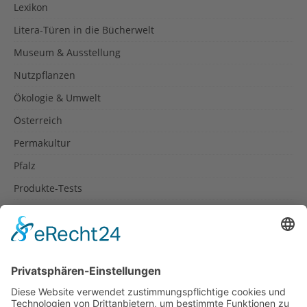
Lexikon
Litera-Türen in die Bücherwelt
Museum & Ausstellung
Nutzpflanzen
Ökologie & Umwelt
Österreich
Permakultur
Pfalz
Produkte-Tests
Reisetipps
Rezepte
Schweiz
Spanien
Südtirol