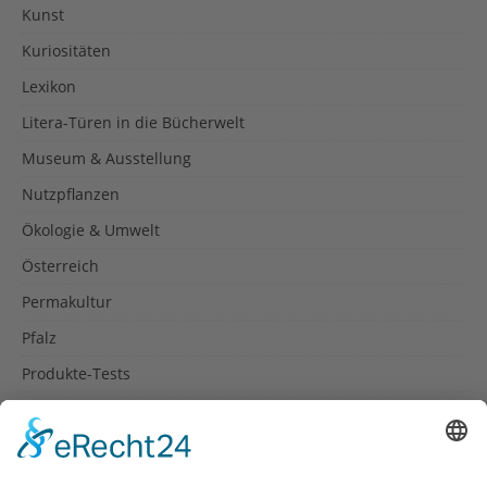
Kunst
Kuriositäten
Lexikon
Litera-Türen in die Bücherwelt
Museum & Ausstellung
Nutzpflanzen
Ökologie & Umwelt
Österreich
Permakultur
Pfalz
Produkte-Tests
Reisetipps
Rezepte
Schweiz