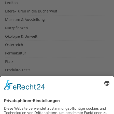
Lexikon
Litera-Türen in die Bücherwelt
Museum & Ausstellung
Nutzpflanzen
Ökologie & Umwelt
Österreich
Permakultur
Pfalz
Produkte-Tests
Reisetipps
Rezepte
Schweiz
Spanien
Südtirol