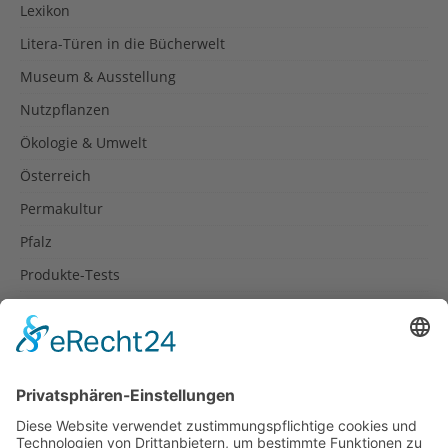
Lexikon
Litera-Türen in die Bücherwelt
Museum & Ausstellung
Nutzpflanzen
Ökologie & Umwelt
Österreich
Permakultur
Pfalz
Produkte-Tests
Reisetipps
Rezepte
Schweiz
Spanien
Südtirol