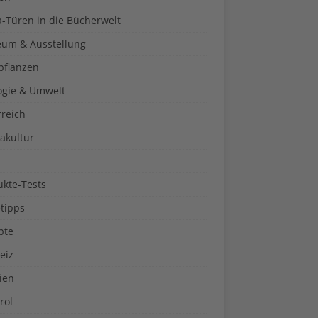
a-Türen in die Bücherwelt
um & Ausstellung
pflanzen
ogie & Umwelt
rreich
akultur
ukte-Tests
tipps
pte
eiz
ien
rol