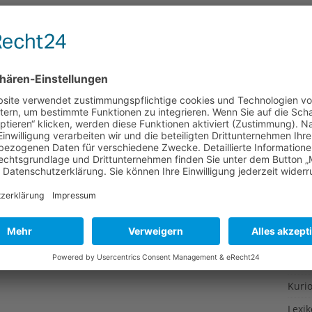
Gesu
Gewi
Gewü
Groß
Hoch
Idee
Itali
Japa
Konz
Kulin
Kultu
Kuns
Kurio
Lexi