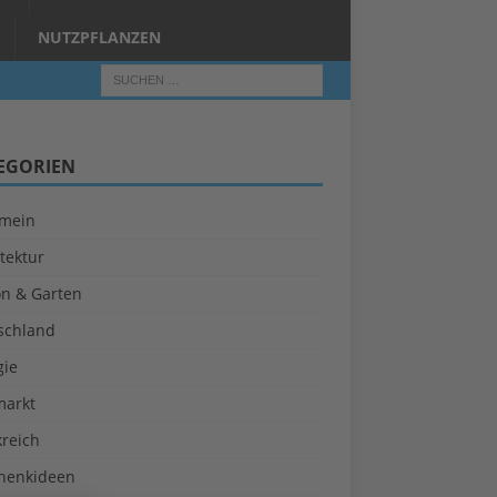
NUTZPFLANZEN
EGORIEN
emein
tektur
on & Garten
schland
gie
markt
kreich
henkideen