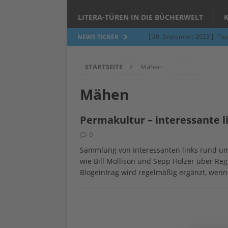
LITERA-TÜREN IN DIE BÜCHERWELT
[ 26. September 2023 ]
Töp
NEWS TICKER
Limburgerhof
ALLGEMEI
STARTSEITE
Mähen
[ 5. Juni 2023 ]
Töpfern am 
ALLGEMEIN
Mähen
[ 24. März 2023 ]
Umfage: W
Permakultur – interessante 
[ 24. März 2023 ]
Töpfern 
0
[ 6. Februar 2023 ]
Spenden 
Sammlung von interessanten links rund u
[ 12. Juni 2014 ]
Grasmilben
wie Bill Mollison und Sepp Holzer über Re
Blogeintrag wird regelmäßig ergänzt, wenn 
Jucken auf acht Beinen…