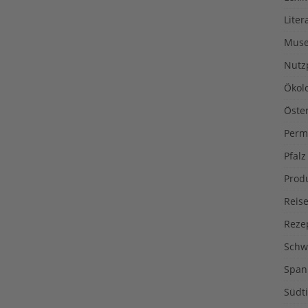
Liter
Muse
Nutz
Ökol
Öste
Perm
Pfalz
Prod
Reise
Reze
Schw
Span
Südti