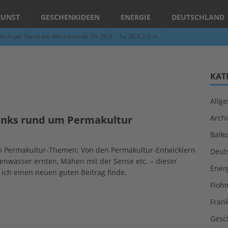
KUNST
GESCHENKIDEEN
ENERGIE
DEUTSCHLAND
fern per Hand am Wochenende (Fr 29.9. – Sa 30.9.23) in
N
Abend – Schnupperkurse an der Töpferscheibe in Schifferstadt
KAT
Allg
ie gelingt eine zukunftsfähige Landwirtschaft?
ALLGEMEIN
links rund um Permakultur
Archi
per Hand am Abend in Limburgerhof
ALLGEMEIN
Balk
für Erdbebenhilfe in Syrien und der Türkei
ALLGEMEIN
m Permakultur-Themen: Von den Permakultur-Entwicklern
Deut
 (Herbstgrasmilben, Erntemilben) sind unterwegs: Das große
genwasser ernten, Mähen mit der Sense etc. – dieser
Ener
ich einen neuen guten Beitrag finde.
GESUNDHEIT
Floh
Fran
Gesc