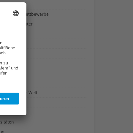
ndheit
nnspiele & Wettbewerbe
rze und Kräuter
britannien
wasser
n-Reich
en
n
erte & Co.
arisch um die Welt
r
t
sitäten
kon