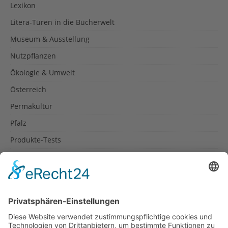
Lexikon
Litera-Türen in die Bücherwelt
Museum & Ausstellung
Nutzpflanzen
Ökologie & Umwelt
Österreich
Permakultur
Pfalz
Produkte-Tests
Reisetipps
Rezepte
Schweiz
Spanien
Südtirol