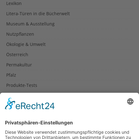
Lexikon
Litera-Türen in die Bücherwelt
Museum & Ausstellung
Nutzpflanzen
Ökologie & Umwelt
Österreich
Permakultur
Pfalz
Produkte-Tests
Reisetipps
Rezepte
Schweiz
Spanien
Südtirol