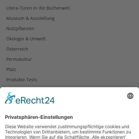
Litera-Türen in die Bücherwelt
Museum & Ausstellung
Nutzpflanzen
Ökologie & Umwelt
Österreich
Permakultur
Pfalz
Produkte-Tests
Reisetipps
Rezepte
Schweiz
Spanien
Südtirol