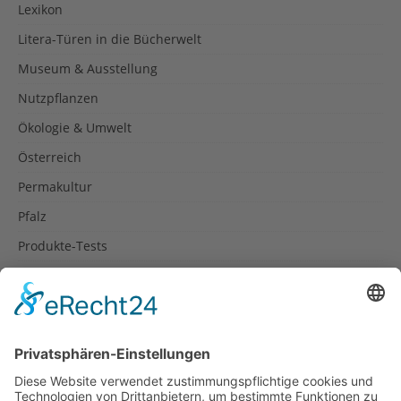
Lexikon
Litera-Türen in die Bücherwelt
Museum & Ausstellung
Nutzpflanzen
Ökologie & Umwelt
Österreich
Permakultur
Pfalz
Produkte-Tests
Reisetipps
Rezepte
Schweiz
Spanien
Südtirol