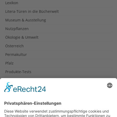
Lexikon
Litera-Türen in die Bücherwelt
Museum & Ausstellung
Nutzpflanzen
Ökologie & Umwelt
Österreich
Permakultur
Pfalz
Produkte-Tests
Reisetipps
Rezepte
Schweiz
Spanien
Südtirol