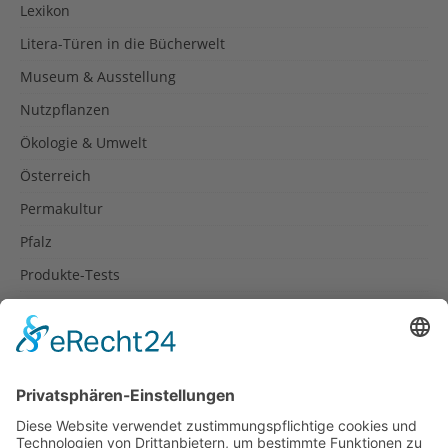
Lexikon
Litera-Türen in die Bücherwelt
Museum & Ausstellung
Nutzpflanzen
Ökologie & Umwelt
Österreich
Permakultur
Pfalz
Produkte-Tests
Reisetipps
Rezepte
Schweiz
Spanien
Südtirol