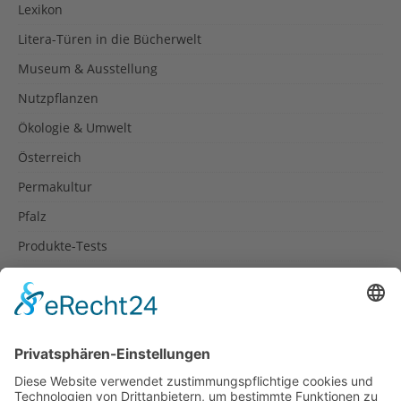
Lexikon
Litera-Türen in die Bücherwelt
Museum & Ausstellung
Nutzpflanzen
Ökologie & Umwelt
Österreich
Permakultur
Pfalz
Produkte-Tests
Reisetipps
Rezepte
Schweiz
Spanien
Südtirol