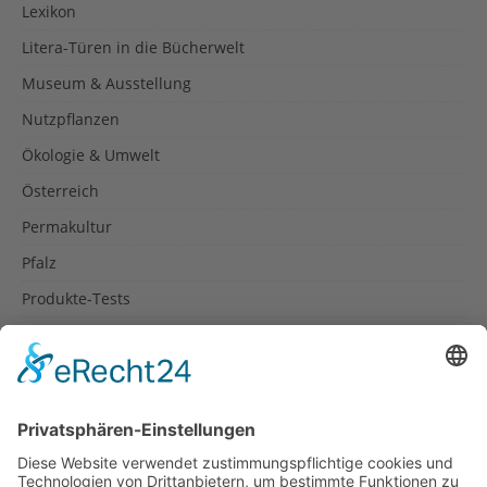
Lexikon
Litera-Türen in die Bücherwelt
Museum & Ausstellung
Nutzpflanzen
Ökologie & Umwelt
Österreich
Permakultur
Pfalz
Produkte-Tests
Reisetipps
Rezepte
Schweiz
Spanien
Südtirol