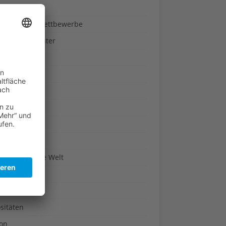
ndheit
nnspiele & Wettbewerbe
rze und Kräuter
britannien
wasser
n-Reich
en
n
erte & Co.
arisch um die Welt
r
t
sitäten
kon