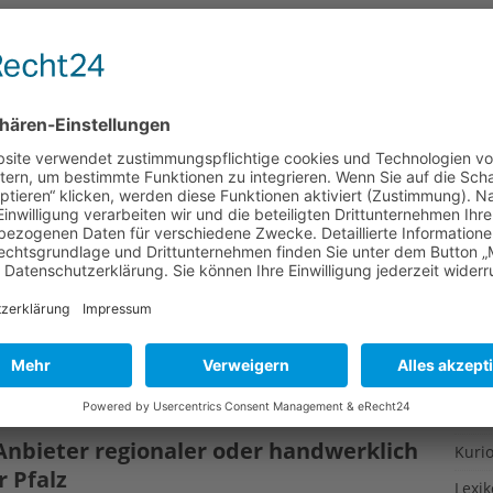
Gesu
Gewi
 und August ist auch die Zeit, in der gerade alten
Gewü
Appetit vergeht. Viele Leute haben bei Temperaturen von
m etwas und fühlen sich schlapp. Dabei kann man sich
Groß
angepasster Ernährung, etwas gegen die
[…]
Hoch
Idee
nen Garten – praktische Anleitung
Itali
Japa
ini-Format – frische Kräuter, Obst und Gemüse im
änger zunächst ein eher frustrierendes Erlebnis sein:
Konz
n, fühlt sich von der Fülle an detail- und wortreicher
Kulin
e Infos für Garten-Neulinge, die Essbares pflanzen wollen,
-Garten Monat
[…]
Kultu
Kuns
nbieter regionaler oder handwerklich
Kurio
r Pfalz
Lexi