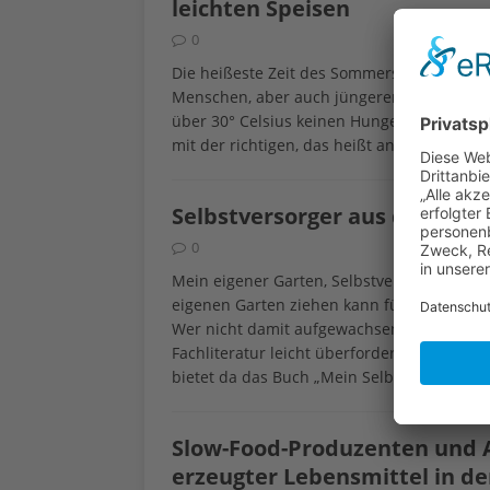
leichten Speisen
0
Die heißeste Zeit des Sommers zwischen Juli
Menschen, aber auch jüngeren Leuten der 
über 30° Celsius keinen Hunger, essen kau
mit der richtigen, das heißt an die Hitze 
Selbstversorger aus dem eige
0
Mein eigener Garten, Selbstversorger im M
eigenen Garten ziehen kann für blutige Anf
Wer nicht damit aufgewachsen ist zu gärtner
Fachliteratur leicht überfordert. Praktisch
bietet da das Buch „Mein Selbstversorger
Slow-Food-Produzenten und A
erzeugter Lebensmittel in de