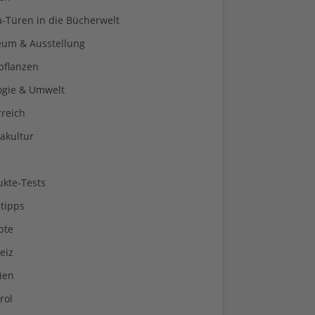
a-Türen in die Bücherwelt
um & Ausstellung
pflanzen
ogie & Umwelt
rreich
akultur
ukte-Tests
tipps
pte
eiz
ien
rol