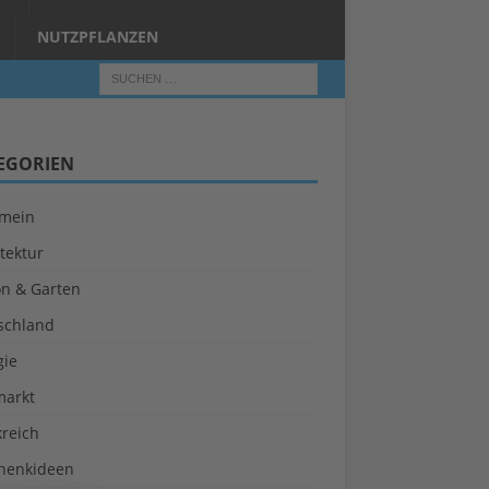
NUTZPFLANZEN
EGORIEN
emein
tektur
on & Garten
schland
gie
markt
kreich
henkideen