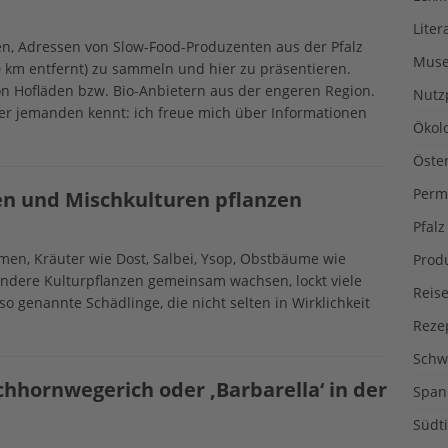
Liter
en, Adressen von Slow-Food-Produzenten aus der Pfalz
Muse
0 km entfernt) zu sammeln und hier zu präsentieren.
n Hofläden bzw. Bio-Anbietern aus der engeren Region.
Nutz
der jemanden kennt: ich freue mich über Informationen
Ökol
Öste
Perm
ken und Mischkulturen pflanzen
Pfalz
en, Kräuter wie Dost, Salbei, Ysop, Obstbäume wie
Prod
andere Kulturpflanzen gemeinsam wachsen, lockt viele
Reise
o genannte Schädlinge, die nicht selten in Wirklichkeit
Reze
Schw
chhornwegerich oder ‚Barbarella‘ in der
Span
Südti