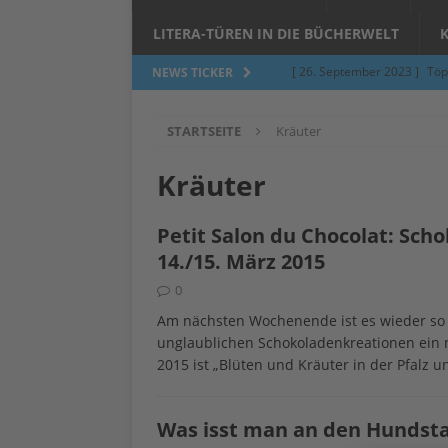
LITERA-TÜREN IN DIE BÜCHERWELT
[ 26. September 2023 ]
Töp
NEWS TICKER
Limburgerhof
ALLGEMEI
STARTSEITE
Kräuter
[ 5. Juni 2023 ]
Töpfern am 
ALLGEMEIN
Kräuter
[ 24. März 2023 ]
Umfage: W
Petit Salon du Chocolat: Sc
[ 24. März 2023 ]
Töpfern 
14./15. März 2015
[ 6. Februar 2023 ]
Spenden 
0
[ 12. Juni 2014 ]
Grasmilben
Am nächsten Wochenende ist es wieder so we
unglaublichen Schokoladenkreationen ein 
Jucken auf acht Beinen…
2015 ist „Blüten und Kräuter in der Pfalz u
Was isst man an den Hundst