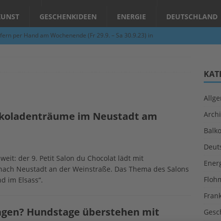
KUNST
GESCHENKIDEEN
ENERGIE
DEUTSCHLAND
fern per Hand am Wochenende (Fr 29.9. – Sa 30.9.23) in
N
Abend – Schnupperkurse an der Töpferscheibe in Schifferstadt
KAT
Allg
ie gelingt eine zukunftsfähige Landwirtschaft?
ALLGEMEIN
hokoladenträume im Neustadt am
Archi
per Hand am Abend in Limburgerhof
ALLGEMEIN
Balk
für Erdbebenhilfe in Syrien und der Türkei
ALLGEMEIN
Deut
 (Herbstgrasmilben, Erntemilben) sind unterwegs: Das große
it: der 9. Petit Salon du Chocolat lädt mit
Ener
nach Neustadt an der Weinstraße. Das Thema des Salons
GESUNDHEIT
Floh
nd im Elsass“.
Fran
agen? Hundstage überstehen mit
Gesc