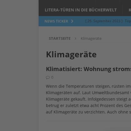
LITERA-TÜREN IN DIE BÜCHERWELT
[ 26. September 2023 ]
Töp
NEWS TICKER
Limburgerhof
ALLGEMEI
STARTSEITE
Klimageräte
[ 5. Juni 2023 ]
Töpfern am 
ALLGEMEIN
Klimageräte
[ 24. März 2023 ]
Umfage: W
Klimatisiert: Wohnung strom
[ 24. März 2023 ]
Töpfern 
0
[ 6. Februar 2023 ]
Spenden 
Wenn die Temperaturen steigen, rüsten i
[ 12. Juni 2014 ]
Grasmilben
Klimageräten auf. Laut Umweltbundesamt w
Klimageräte gekauft. Infolgedessen steigt
Jucken auf acht Beinen…
betrug er zuletzt etwa acht Prozent des 
auf Klimageräte zu verzichten. Auch ohne 