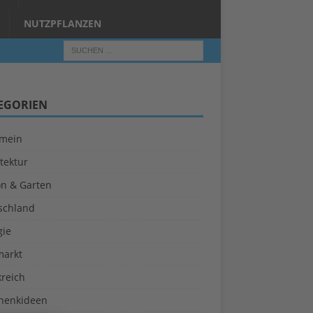
NUTZPFLANZEN
EGORIEN
emein
tektur
on & Garten
schland
gie
markt
kreich
henkideen