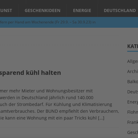
KUNST
GESCHENKIDEEN
ENERGIE
DEUTSCHLAND
fern per Hand am Wochenende (Fr 29.9. – Sa 30.9.23) in
N
Abend – Schnupperkurse an der Töpferscheibe in Schifferstadt
KAT
Allg
ie gelingt eine zukunftsfähige Landwirtschaft?
ALLGEMEIN
sparend kühl halten
Archi
per Hand am Abend in Limburgerhof
ALLGEMEIN
Balk
für Erdbebenhilfe in Syrien und der Türkei
ALLGEMEIN
mmer mehr Mieter und Wohnungsbesitzer mit
Deut
 (Herbstgrasmilben, Erntemilben) sind unterwegs: Das große
erden in Deutschland jährlich rund 140.000
Ener
 auch der Strombedarf. Für Kühlung und Klimatisierung
GESUNDHEIT
Gesamtverbrauches. Der BUND empfiehlt den Verbrauchern,
Floh
sie kann eine Wohnung mit ein paar Tricks kühl
[…]
Fran
Gesc