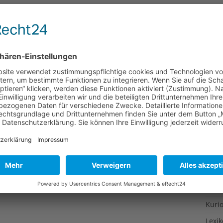
Gesu
Gewi
Gewü
Groß
Hoch
Idee
Itali
Japa
Konz
Kulin
Kultu
Kuns
Kurio
Lexi