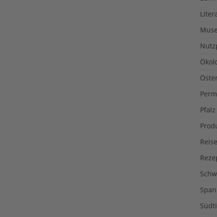
Liter
Muse
Nutz
Ökol
Öste
Perm
Pfalz
Prod
Reise
Reze
Schw
Span
Südti