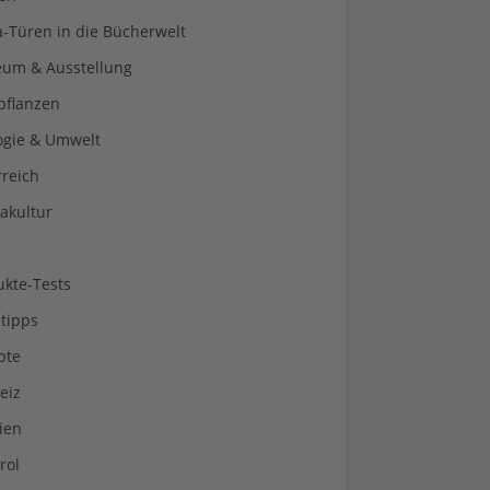
a-Türen in die Bücherwelt
um & Ausstellung
pflanzen
ogie & Umwelt
rreich
akultur
ukte-Tests
tipps
pte
eiz
ien
rol