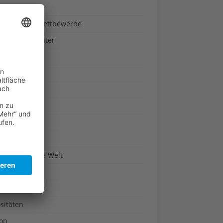
ndheit
nnspiele & Wettbewerbe
rze und Kräuter
britannien
wasser
n-Reich
en
n
erte & Co.
arisch um die Welt
r
t
sitäten
kon