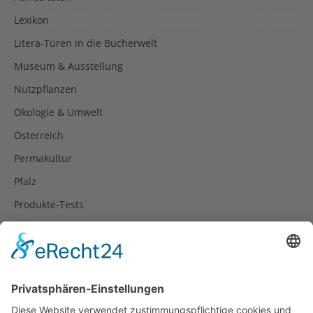
Lexikon
Litera-Türen in die Bücherwelt
Museum & Ausstellung
Nutzpflanzen
Ökologie & Umwelt
Österreich
Permakultur
Pfalz
Produkte-Tests
Reisetipps
Rezepte
Schweiz
Spanien