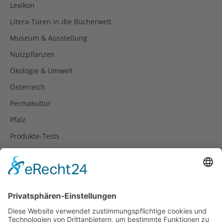
Lexikon
Litera-Türen in die Bücherwelt
Museum & Ausstellung
Nutzpflanzen
Ökologie & Umwelt
Österreich
Permakultur
Pfalz
Produkte-Tests
Reisetipps
Rezepte
Schweiz
Spanien
Südtirol