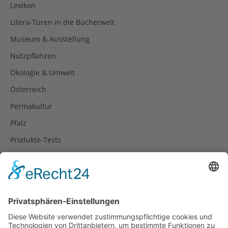
Lexikon
Litera-Türen in die Bücherwelt
Museum & Ausstellung
Nutzpflanzen
Ökologie & Umwelt
Österreich
Permakultur
Pfalz
Produkte-Tests
Reisetipps
Rezepte
Schweiz
Spanien
Südtirol