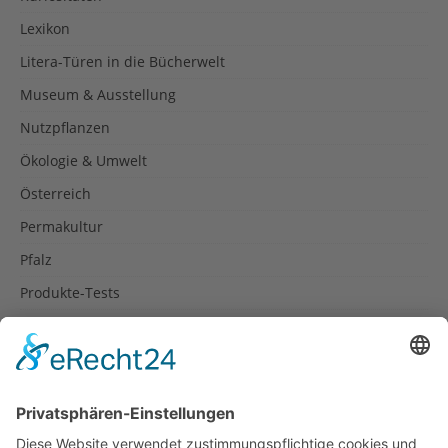
Lexikon
Litera-Türen in die Bücherwelt
Museum & Ausstellung
Nutzpflanzen
Ökologie & Umwelt
Österreich
Permakultur
Pfalz
Produkte-Tests
Reisetipps
Rezepte
Schweiz
Spanien