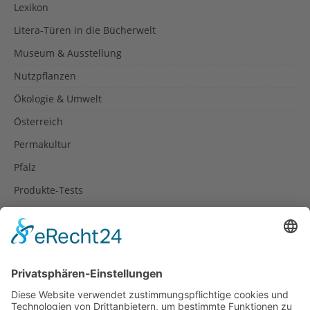
Lexikon
Litera-Türen in die Bücherwelt
Museum & Ausstellung
Nutzpflanzen
Ökologie & Umwelt
Österreich
Permakultur
Pfalz
Produkte-Tests
Reisetipps
Rezepte
Schweiz
Spanien
Südtirol