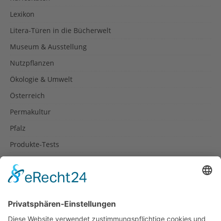
Lexikon
Litera-Türen in die Bücherwelt
Museum & Ausstellung
Nutzpflanzen
Ökologie & Umwelt
Österreich
Permakultur
Pfalz
Produkte-Tests
Reisetipps
Rezepte
Schweiz
Spanien