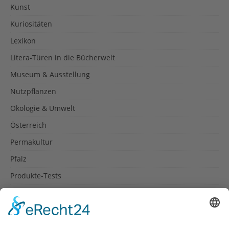
Kunst
Kuriositäten
Lexikon
Litera-Türen in die Bücherwelt
Museum & Ausstellung
Nutzpflanzen
Ökologie & Umwelt
Österreich
Permakultur
Pfalz
Produkte-Tests
Reisetipps
Rezepte
Schweiz