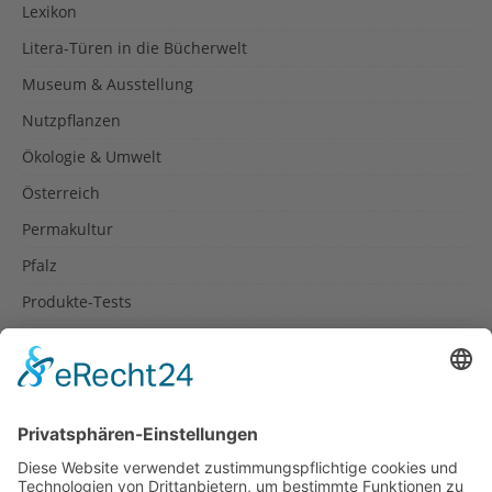
Lexikon
Litera-Türen in die Bücherwelt
Museum & Ausstellung
Nutzpflanzen
Ökologie & Umwelt
Österreich
Permakultur
Pfalz
Produkte-Tests
Reisetipps
Rezepte
Schweiz
Spanien
Südtirol