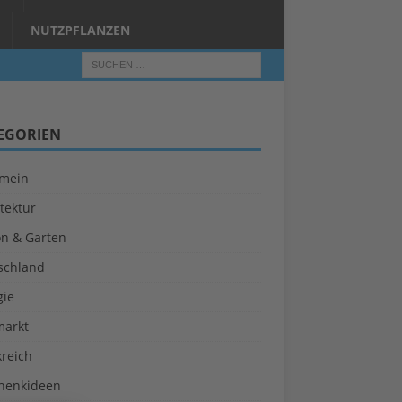
NUTZPFLANZEN
EGORIEN
emein
tektur
on & Garten
schland
gie
markt
kreich
henkideen