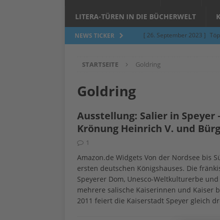
LITERA-TÜREN IN DIE BÜCHERWELT
[ 26. September 2023 ]
Töp
NEWS TICKER
Limburgerhof
ALLGEMEI
STARTSEITE
Goldring
[ 5. Juni 2023 ]
Töpfern am 
ALLGEMEIN
Goldring
[ 24. März 2023 ]
Umfage: W
Ausstellung: Salier in Speyer
[ 24. März 2023 ]
Töpfern 
Krönung Heinrich V. und Bür
[ 6. Februar 2023 ]
Spenden 
1
[ 12. Juni 2014 ]
Grasmilben
Amazon.de Widgets Von der Nordsee bis Südi
ersten deutschen Königshauses. Die fränkis
Jucken auf acht Beinen…
Speyerer Dom, Unesco-Weltkulturerbe und g
mehrere salische Kaiserinnen und Kaiser 
2011 feiert die Kaiserstadt Speyer gleich d