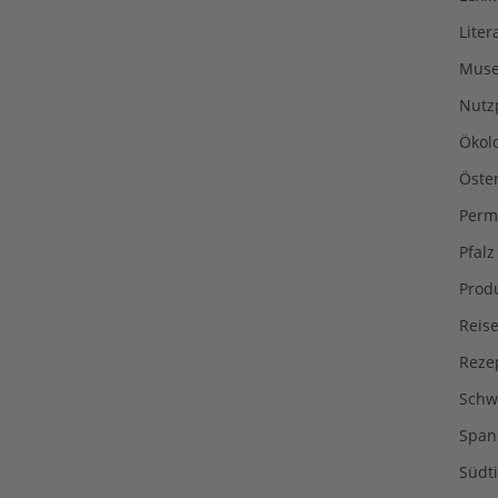
Liter
Muse
Nutz
Ökol
Öste
Perm
Pfalz
Prod
Reise
Reze
Schw
Span
Südti