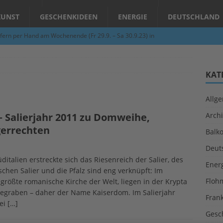
KUNST
GESCHENKIDEEN
ENERGIE
DEUTSCHLAND
fern per Hand am Wochenende (Fr 29.9. – Sa 30.9.23) in
N
Abend – Schnupperkurse an der Töpferscheibe in Schifferstadt
KAT
Allg
ie gelingt eine zukunftsfähige Landwirtschaft?
ALLGEMEIN
 – Salierjahr 2011 zu Domweihe,
Archi
per Hand am Abend in Limburgerhof
ALLGEMEIN
gerrechten
Balk
für Erdbebenhilfe in Syrien und der Türkei
ALLGEMEIN
Deut
 (Herbstgrasmilben, Erntemilben) sind unterwegs: Das große
talien erstreckte sich das Riesenreich der Salier, des
Ener
chen Salier und die Pfalz sind eng verknüpft: Im
GESUNDHEIT
Floh
rößte romanische Kirche der Welt, liegen in der Krypta
begraben – daher der Name Kaiserdom. Im Salierjahr
Fran
rei
[…]
Gesc