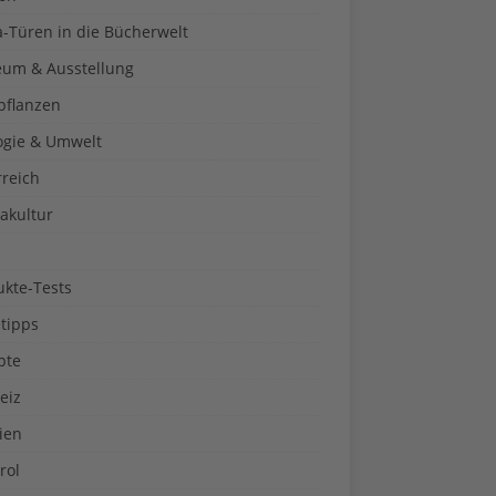
a-Türen in die Bücherwelt
um & Ausstellung
pflanzen
ogie & Umwelt
rreich
akultur
ukte-Tests
tipps
pte
eiz
ien
rol