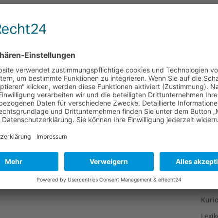
Gesu
Gewi
Gewü
Groß
Hoch
Idee
Itali
Japa
Konz
Kulin
Kultu
Kuns
Kurio
Lexi