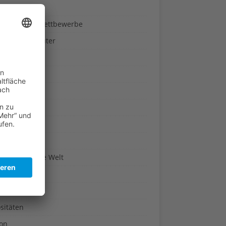
ndheit
nnspiele & Wettbewerbe
rze und Kräuter
britannien
wasser
n-Reich
en
n
erte & Co.
arisch um die Welt
r
t
sitäten
kon