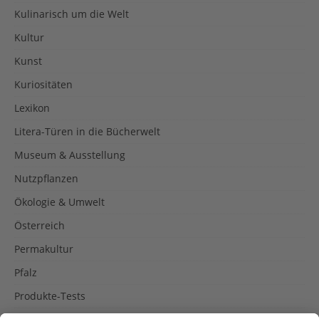
Kulinarisch um die Welt
Kultur
Kunst
Kuriositäten
Lexikon
Litera-Türen in die Bücherwelt
Museum & Ausstellung
Nutzpflanzen
Ökologie & Umwelt
Österreich
Permakultur
Pfalz
Produkte-Tests