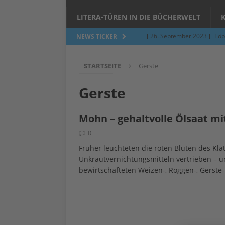
LITERA-TÜREN IN DIE BÜCHERWELT
[ 26. September 2023 ]
Töp
NEWS TICKER
Limburgerhof
ALLGEMEI
STARTSEITE
Gerste
[ 5. Juni 2023 ]
Töpfern am 
ALLGEMEIN
Gerste
[ 24. März 2023 ]
Umfage: W
Mohn – gehaltvolle Ölsaat mi
[ 24. März 2023 ]
Töpfern 
0
[ 6. Februar 2023 ]
Spenden 
Früher leuchteten die roten Blüten des Kl
[ 12. Juni 2014 ]
Grasmilben
Unkrautvernichtungsmitteln vertrieben – u
bewirtschafteten Weizen-, Roggen-, Gerste-
Jucken auf acht Beinen…