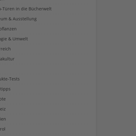
a-Türen in die Bücherwelt
um & Ausstellung
pflanzen
ogie & Umwelt
rreich
akultur
ukte-Tests
tipps
pte
eiz
ien
rol