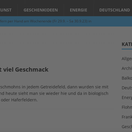
KUNST
GESCHENKIDEEN
ENERGIE
DEUTSCHLAND
fern per Hand am Wochenende (Fr 29.9. – Sa 30.9.23) in
N
Abend – Schnupperkurse an der Töpferscheibe in Schifferstadt
KAT
Allg
ie gelingt eine zukunftsfähige Landwirtschaft?
ALLGEMEIN
t viel Geschmack
Archi
per Hand am Abend in Limburgerhof
ALLGEMEIN
Balk
für Erdbebenhilfe in Syrien und der Türkei
ALLGEMEIN
atschmohns in jedem Getreidefeld, dann wurden sie mit
Deut
 (Herbstgrasmilben, Erntemilben) sind unterwegs: Das große
nd heute sieht man sie wieder hie und da in biologisch
Ener
 oder Haferfeldern.
GESUNDHEIT
Floh
Fran
Gesc