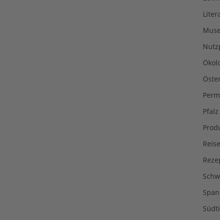
Liter
Muse
Nutz
Ökol
Öste
Perm
Pfalz
Prod
Reise
Reze
Schw
Span
Südti