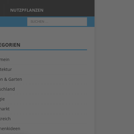
NUTZPFLANZEN
EGORIEN
emein
tektur
on & Garten
schland
gie
markt
kreich
henkideen