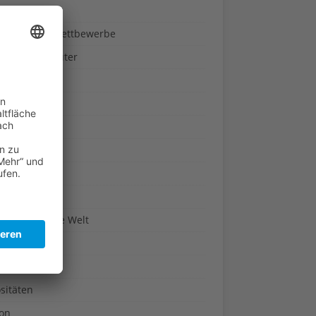
ndheit
nnspiele & Wettbewerbe
rze und Kräuter
britannien
wasser
n-Reich
en
n
erte & Co.
arisch um die Welt
r
t
sitäten
kon