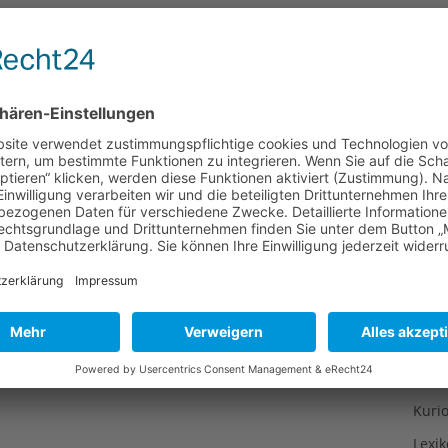
Gesu
Gewi
Gewü
Groß
Hoch
Idee
Itali
Japa
Konz
Kulin
Kultu
Kuns
Kurio
Lexi