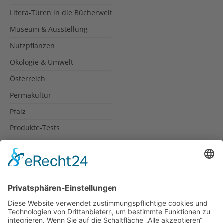
Litera-Türen in die Bücherwelt
Museum & Ausstellung
Nutzpflanzen
Ökologie & Umwelt
Österreich
Permakultur
Pfalz
Produkte-Tests
Reisetipps
Rezepte
Schweiz
Spanien
Südtirol