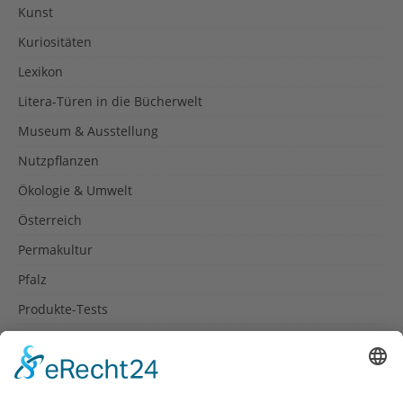
Kunst
Kuriositäten
Lexikon
Litera-Türen in die Bücherwelt
Museum & Ausstellung
Nutzpflanzen
Ökologie & Umwelt
Österreich
Permakultur
Pfalz
Produkte-Tests
Reisetipps
Rezepte
Schweiz