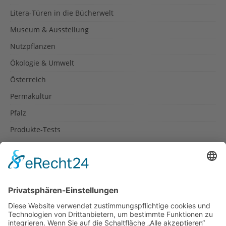
Litera-Türen in die Bücherwelt
Museum & Ausstellung
Nutzpflanzen
Ökologie & Umwelt
Österreich
Permakultur
Pfalz
Produkte-Tests
Reisetipps
Rezepte
Schweiz
Spanien
Südtirol