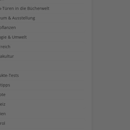
a-Türen in die Bücherwelt
um & Ausstellung
pflanzen
ogie & Umwelt
rreich
akultur
ukte-Tests
tipps
pte
eiz
ien
rol