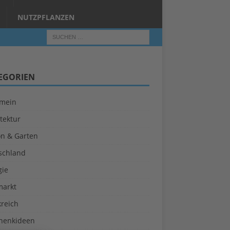
NUTZPFLANZEN
EGORIEN
emein
tektur
on & Garten
schland
gie
markt
kreich
henkideen