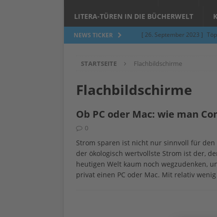
LITERA-TÜREN IN DIE BÜCHERWELT
[ 26. September 2023 ]
Töp
NEWS TICKER
Limburgerhof
ALLGEMEI
STARTSEITE
Flachbildschirme
[ 5. Juni 2023 ]
Töpfern am 
ALLGEMEIN
Flachbildschirme
[ 24. März 2023 ]
Umfage: W
Ob PC oder Mac: wie man Co
[ 24. März 2023 ]
Töpfern 
0
[ 6. Februar 2023 ]
Spenden 
Strom sparen ist nicht nur sinnvoll für de
[ 12. Juni 2014 ]
Grasmilben
der ökologisch wertvollste Strom ist der, d
heutigen Welt kaum noch wegzudenken, und 
Jucken auf acht Beinen…
privat einen PC oder Mac. Mit relativ weni