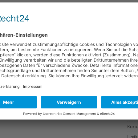
Gesu
Gewi
Gewü
Groß
Hoch
Idee
Itali
Japa
Konz
Kulin
Kultu
Kuns
Kurio
Lexi