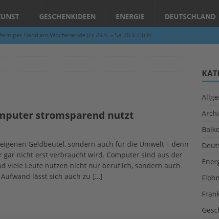
KUNST
GESCHENKIDEEN
ENERGIE
DEUTSCHLAND
fern per Hand am Wochenende (Fr 29.9. – Sa 30.9.23) in
N
Abend – Schnupperkurse an der Töpferscheibe in Schifferstadt
KAT
Allg
ie gelingt eine zukunftsfähige Landwirtschaft?
ALLGEMEIN
mputer stromsparend nutzt
Archi
per Hand am Abend in Limburgerhof
ALLGEMEIN
Balk
für Erdbebenhilfe in Syrien und der Türkei
ALLGEMEIN
n eigenen Geldbeutel, sondern auch für die Umwelt – denn
Deut
 (Herbstgrasmilben, Erntemilben) sind unterwegs: Das große
er gar nicht erst verbraucht wird. Computer sind aus der
Ener
viele Leute nutzen nicht nur beruflich, sondern auch
GESUNDHEIT
g Aufwand lässt sich auch zu
[…]
Floh
Fran
Gesc