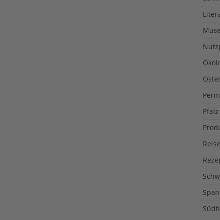
Liter
Muse
Nutz
Ökol
Öste
Perm
Pfalz
Prod
Reise
Reze
Schw
Span
Südti