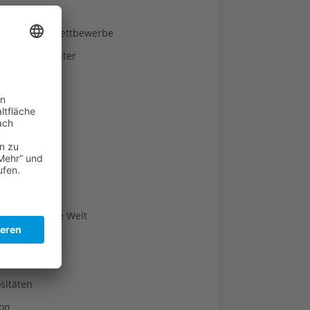
ndheit
nnspiele & Wettbewerbe
rze und Kräuter
britannien
wasser
n-Reich
en
n
erte & Co.
arisch um die Welt
r
t
sitäten
kon