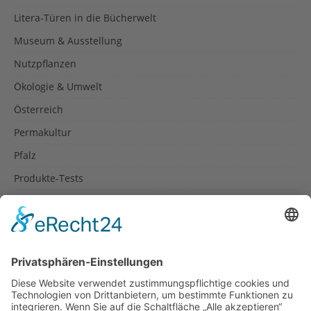
Litera-Türen in die Bücherwelt
Museum & Ausstellung
Nutzpflanzen
Ökologie & Umwelt
Österreich
Permakultur
Pfalz
Produkte-Tests
Reisetipps
Rezepte
Schweiz
Spanien
Südtirol