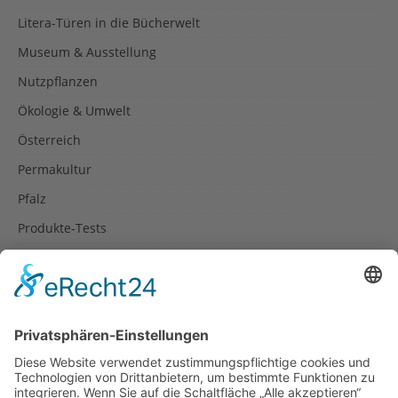
Litera-Türen in die Bücherwelt
Museum & Ausstellung
Nutzpflanzen
Ökologie & Umwelt
Österreich
Permakultur
Pfalz
Produkte-Tests
Reisetipps
Rezepte
Schweiz
Spanien
Südtirol