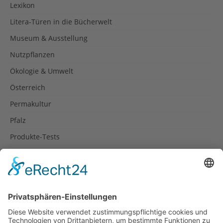
Lexikon
Litera-Türen in die Bücherwelt
Museum & Ausstellung
Nutzpflanzen
Ökologie & Umwelt
Österreich
Permakultur
Pfalz
Produkte-Tests
Reisetipps
Rezepte
Schweiz
Spanien
Südtirol