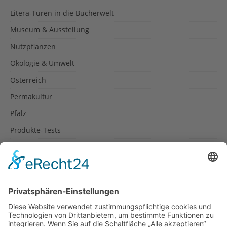
Litera-Türen in die Bücherwelt
Museum & Ausstellung
Nutzpflanzen
Ökologie & Umwelt
Österreich
Permakultur
Pfalz
Produkte-Tests
Reisetipps
Rezepte
Schweiz
Spanien
Südtirol