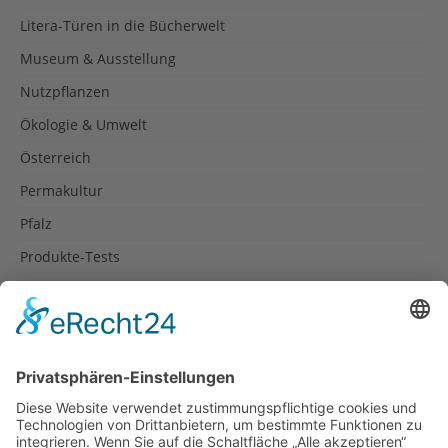
Litera-Türen in die Bücherwelt
Museum & Ausstellung
Nutzpflanzen
Ökologie & Umwelt
Österreich
Permakultur
Pfalz
Produkte-Tests
Reisetipps
Rezepte
Schweiz
Spanien
Südtirol