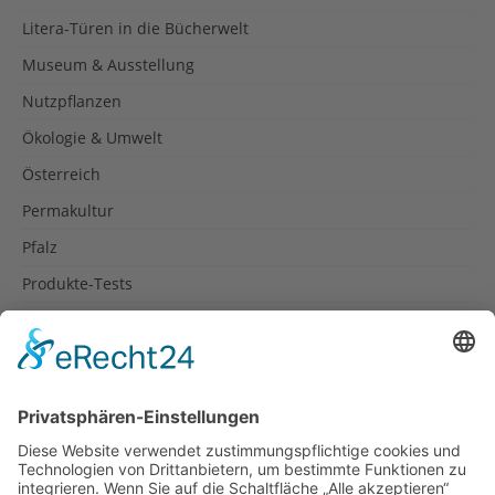
Litera-Türen in die Bücherwelt
Museum & Ausstellung
Nutzpflanzen
Ökologie & Umwelt
Österreich
Permakultur
Pfalz
Produkte-Tests
Reisetipps
Rezepte
Schweiz
Spanien
Südtirol