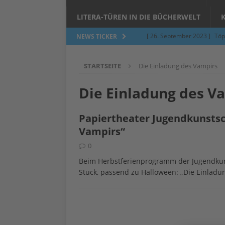
LITERA-TÜREN IN DIE BÜCHERWELT
[ 26. September 2023 ]
Töp
NEWS TICKER
Limburgerhof
ALLGEMEI
STARTSEITE
Die Einladung des Vampirs
[ 5. Juni 2023 ]
Töpfern am 
ALLGEMEIN
Die Einladung des V
[ 24. März 2023 ]
Umfage: W
Papiertheater Jugendkunstsc
[ 24. März 2023 ]
Töpfern 
Vampirs“
[ 6. Februar 2023 ]
Spenden 
0
[ 12. Juni 2014 ]
Grasmilben
Beim Herbstferienprogramm der Jugendkuns
Stück, passend zu Halloween: „Die Einladun
Jucken auf acht Beinen…