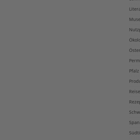
Liter
Muse
Nutz
Ökol
Öste
Perm
Pfalz
Prod
Reise
Reze
Schw
Span
Südti