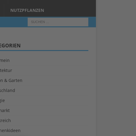
NUTZPFLANZEN
EGORIEN
emein
tektur
on & Garten
schland
gie
markt
kreich
henkideen