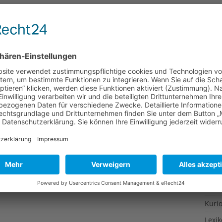
Gesu
Gewi
Gewü
Groß
Hoch
Idee
Itali
Japa
Konz
Kulin
Kultu
Kuns
Kurio
Lexi