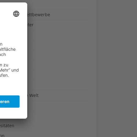
ndheit
nnspiele & Wettbewerbe
rze und Kräuter
britannien
wasser
n-Reich
en
n
erte & Co.
arisch um die Welt
r
t
sitäten
kon