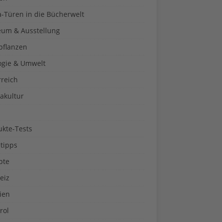
a-Türen in die Bücherwelt
um & Ausstellung
pflanzen
ogie & Umwelt
rreich
akultur
ukte-Tests
tipps
pte
eiz
ien
rol