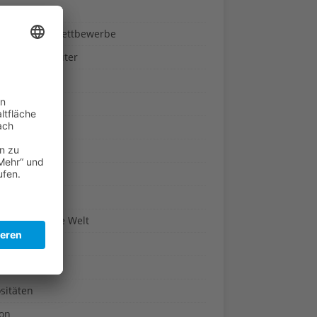
ndheit
nnspiele & Wettbewerbe
rze und Kräuter
britannien
wasser
n-Reich
en
n
erte & Co.
arisch um die Welt
r
t
sitäten
kon