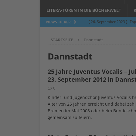
LITERA-TÜREN IN DIE BÜCHERWELT
[ 26. September 2023 ]
Töp
NEWS TICKER
Limburgerhof
ALLGEMEI
STARTSEITE
Dannstadt
[ 5. Juni 2023 ]
Töpfern am 
ALLGEMEIN
Dannstadt
[ 24. März 2023 ]
Umfage: W
25 Jahre Juventus Vocalis – 
[ 24. März 2023 ]
Töpfern 
23. September 2012 in Danns
[ 6. Februar 2023 ]
Spenden 
0
[ 12. Juni 2014 ]
Grasmilben
Kinder- und Jugendchor Juventus Vocalis ha
Alter von 25 Jahren erreicht und dabei za
Jucken auf acht Beinen…
Bremen im Mai 2008 oder beim Bundeschor
gemeinsam zu feiern.