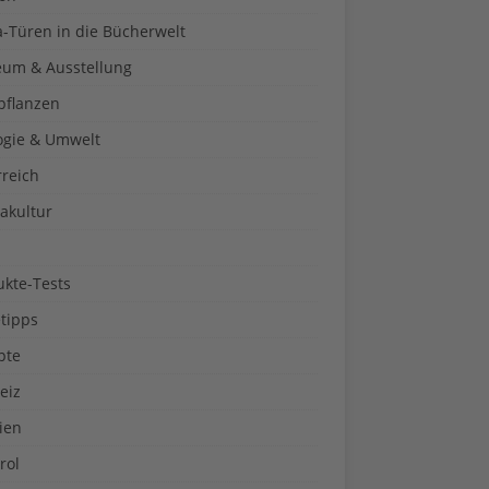
a-Türen in die Bücherwelt
um & Ausstellung
pflanzen
ogie & Umwelt
rreich
akultur
ukte-Tests
tipps
pte
eiz
ien
rol