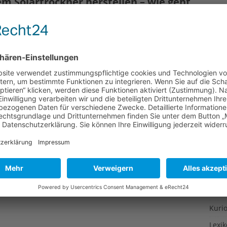
m Solartrockner herstellen – wie geht
Gesu
Gewi
Gewü
in meinem Garten hängen voll herrlicher Früchte. Und
 drei Sorte Süßkirschen, davon zwei Sorten tiefdunkel und
Groß
n darum, wer als erster auch noch die versteckteste
Hoch
r auch schon die reifen Aprikosen entgegen, so daß ich sie
Idee
Itali
Japa
Konz
Kulin
Kultu
Kuns
Kurio
Lexi