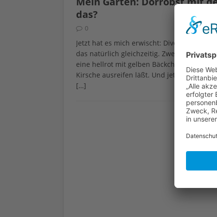
Mein Garten: Dörrobst mit de
das?
0
Jetzt hat es mich erwischt: Diverse Bäume 
das natürlich gleichzeitig. Zwei Bäume mit
eine hellrot mit gelben Bäckchen wetteifer
Kirsche ausreifen läßt. Und jetzt fallen mi
[…]