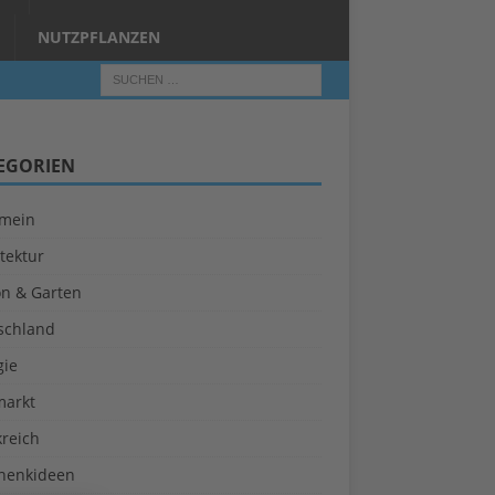
NUTZPFLANZEN
EGORIEN
emein
tektur
on & Garten
schland
gie
markt
kreich
henkideen