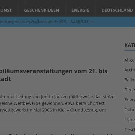
KUNST
GESCHENKIDEEN
ENERGIE
DEUTSCHLAND
fern per Hand am Wochenende (Fr 29.9. – Sa 30.9.23) in
N
Abend – Schnupperkurse an der Töpferscheibe in Schifferstadt
KAT
Allg
ie gelingt eine zukunftsfähige Landwirtschaft?
ALLGEMEIN
Jubiläumsveranstaltungen vom 21. bis
Archi
per Hand am Abend in Limburgerhof
ALLGEMEIN
tadt
Balk
für Erdbebenhilfe in Syrien und der Türkei
ALLGEMEIN
Deut
 (Herbstgrasmilben, Erntemilben) sind unterwegs: Das große
t unter Leitung von Judith Janzen mittlerweile das stolze
Ener
hlreiche Wettbewerbe gewonnen, etwa beim Chorfest
GESUNDHEIT
Floh
wettbewerb im Mai 2006 in Kiel – Grund genug, um
Fran
Gesc