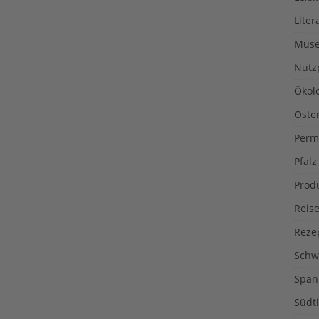
Liter
Muse
Nutz
Ökol
Öste
Perm
Pfalz
Prod
Reise
Reze
Schw
Span
Südti